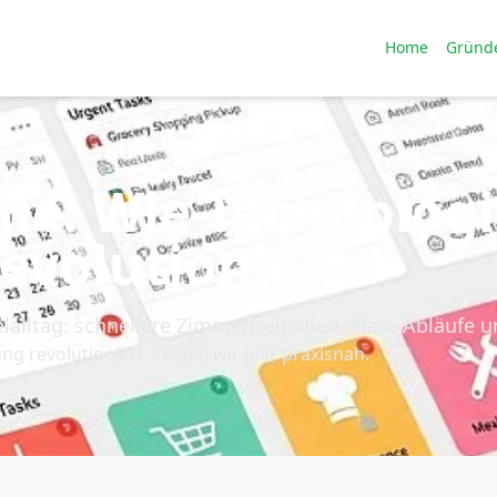
Home
Gründ
me: Wie Technologi
evolutioniert
alltag: schnellere Zimmerfreigaben, klare Abläufe un
g revolutioniert, zeigen wir hier praxisnah.