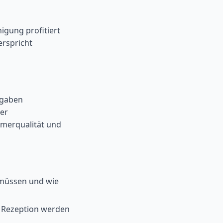
igung profitiert
erspricht
fgaben
der
mmerqualität und
 müssen und wie
 Rezeption werden