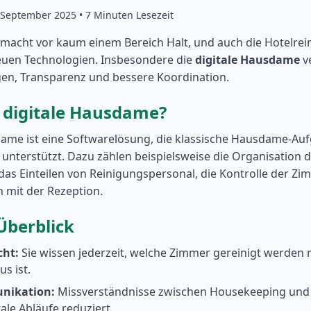
. September 2025 • 7 Minuten Lesezeit
g macht vor kaum einem Bereich Halt, und auch die Hotelrein
uen Technologien. Insbesondere die
digitale Hausdame
v
gen, Transparenz und bessere Koordination.
e digitale Hausdame?
dame ist eine Softwarelösung, die klassische Hausdame-Au
 unterstützt. Dazu zählen beispielsweise die Organisation 
as Einteilen von Reinigungspersonal, die Kontrolle der Zi
 mit der Rezeption.
Überblick
cht:
Sie wissen jederzeit, welche Zimmer gereinigt werden
us ist.
nikation:
Missverständnisse zwischen Housekeeping und
tale Abläufe reduziert.