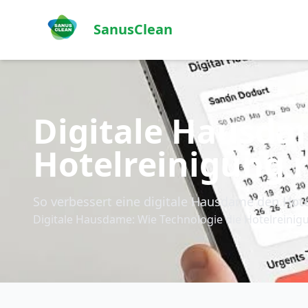
SanusClean
Digitale Hausda
Hotelreinigung r
So verbessert eine digitale Hausdame den Hotel
Digitale Hausdame: Wie Technologie die Hotelreinigun