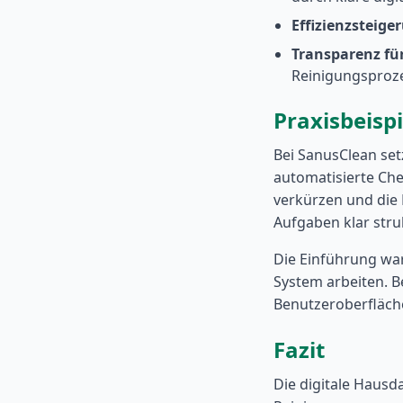
Effizienzsteige
Transparenz f
Reinigungsproze
Praxisbeisp
Bei SanusClean set
automatisierte Che
verkürzen und die 
Aufgaben klar stru
Die Einführung war
System arbeiten. B
Benutzeroberfläche 
Fazit
Die digitale Hausda